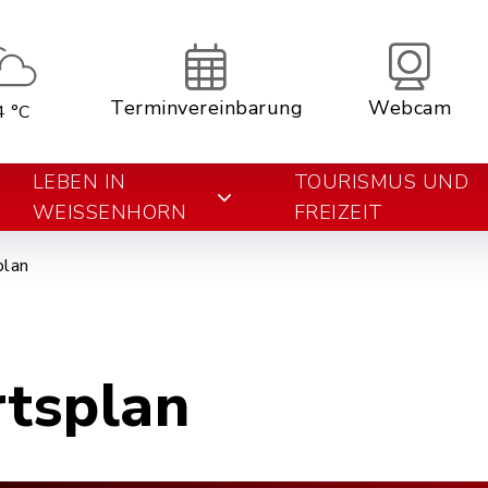
Terminvereinbarung
Webcam
4 °C
LEBEN IN
TOURISMUS UND
WEISSENHORN
FREIZEIT
plan
rtsplan