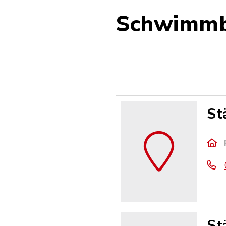
Schwimmb
St
St