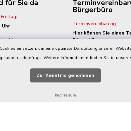
d für Sie da
Terminvereinba
Bürgerbüro
Freitag:
Terminvereinbarung
 Uhr
Hier können Sie einen T
tzlich:
Bürgerbüro vereinbaren:
Cookies einsetzen, um eine optimale Darstellung unserer Website
.00 Uhr
Zur Terminvereinbaru
 gesondert abgefragt. Weitere Informationen finden Sie in unser
zusätzlich:
.30 Uhr
Zur Kenntnis genommen
h Vereinbarung
Impressum