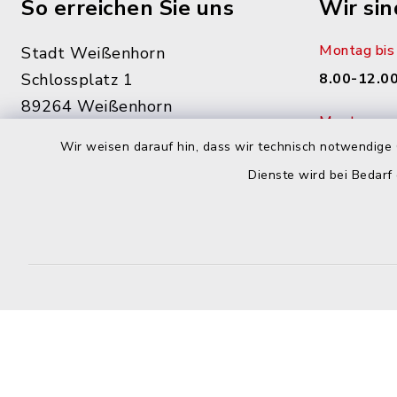
So erreichen Sie uns
Wir sin
Montag bis 
Stadt Weißenhorn
Schlossplatz 1
8.00-12.00
89264 Weißenhorn
Montag zusä
07309 84-0
Wir weisen darauf hin, dass wir technisch notwendige 
15.00 - 17
07309 84-290
Dienste wird bei Bedarf
Donnerstag 
info@weissenhorn.de
14.00 - 17
sowie nac
facebook
instagram
WhatsApp