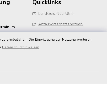
rung
Quicklinks
Landkreis Neu-Ulm
Abfallwirtschaftsbetrieb
ermin im
Breitbandausbau
 zu ermöglichen. Die Einwilligung zur Nutzung weiterer
ng
Ratsinformationssystem
en
Datenschutzhinweisen
.
Feuerwehren
Whistleblower