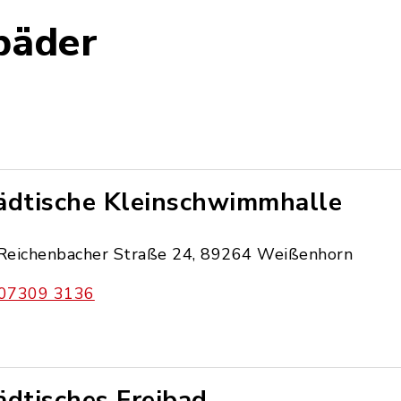
äder
ädtische Kleinschwimmhalle
Reichenbacher Straße 24, 89264 Weißenhorn
07309 3136
ädtisches Freibad