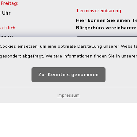
Freitag:
Terminvereinbarung
 Uhr
Hier können Sie einen T
tzlich:
Bürgerbüro vereinbaren:
.00 Uhr
Zur Terminvereinbaru
Cookies einsetzen, um eine optimale Darstellung unserer Website
zusätzlich:
 gesondert abgefragt. Weitere Informationen finden Sie in unser
.30 Uhr
h Vereinbarung
Zur Kenntnis genommen
Impressum
chutz
Impressum
Hotspot-Nutzung
Sit