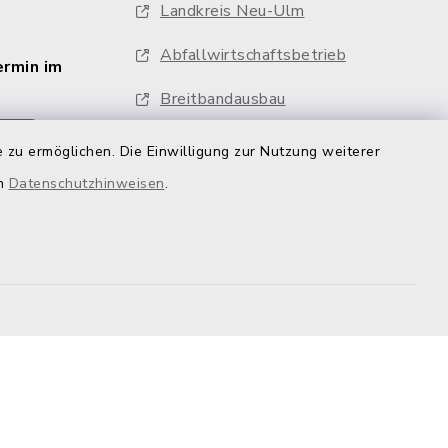
Landkreis Neu-Ulm
Abfallwirtschaftsbetrieb
ermin im
Breitbandausbau
ng
Ratsinformationssystem
 zu ermöglichen. Die Einwilligung zur Nutzung weiterer
en
Datenschutzhinweisen
.
Feuerwehren
Whistleblower
emap
Cookie-Einstellungen