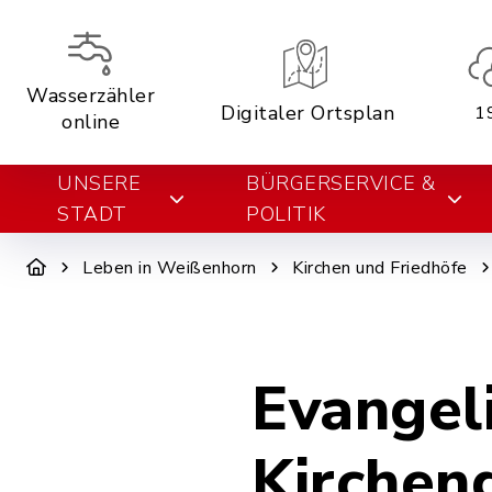
Wasserzähler
Digitaler Ortsplan
1
online
UNSERE
BÜRGERSERVICE &
STADT
POLITIK
Leben in Weißenhorn
Kirchen und Friedhöfe
Evangel
Kirchen