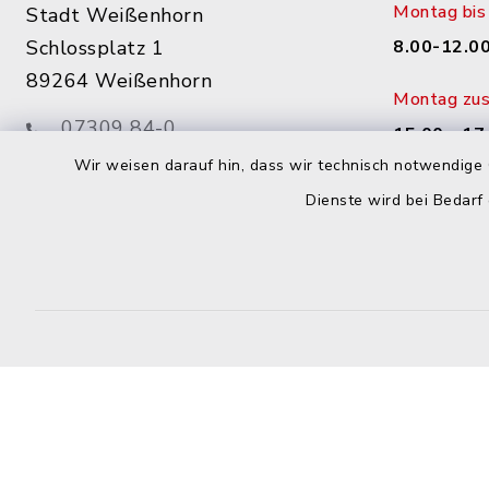
Montag bis 
Stadt Weißenhorn
Schlossplatz 1
8.00-12.00
89264 Weißenhorn
Montag zusä
07309 84-0
15.00 - 17
07309 84-290
Wir weisen darauf hin, dass wir technisch notwendige 
Donnerstag 
info@weissenhorn.de
Dienste wird bei Bedarf
14.00 - 17
sowie nac
facebook
instagram
WhatsApp
Start
Kontakt
Barrierefreiheit
Datens