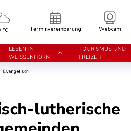
Terminvereinbarung
Webcam
9 °C
LEBEN IN
TOURISMUS UND
WEISSENHORN
FREIZEIT
Evangelisch
isch-lutherische
gemeinden