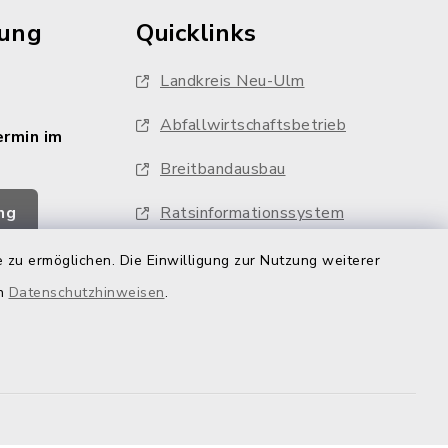
rung
Quicklinks
Landkreis Neu-Ulm
Abfallwirtschaftsbetrieb
ermin im
Breitbandausbau
ng
Ratsinformationssystem
Feuerwehren
 zu ermöglichen. Die Einwilligung zur Nutzung weiterer
en
Datenschutzhinweisen
.
Whistleblower