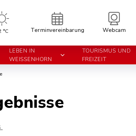
Terminvereinbarung
Webcam
2 °C
LEBEN IN
TOURISMUS UND
WEISSENHORN
FREIZEIT
de
ebnisse
6