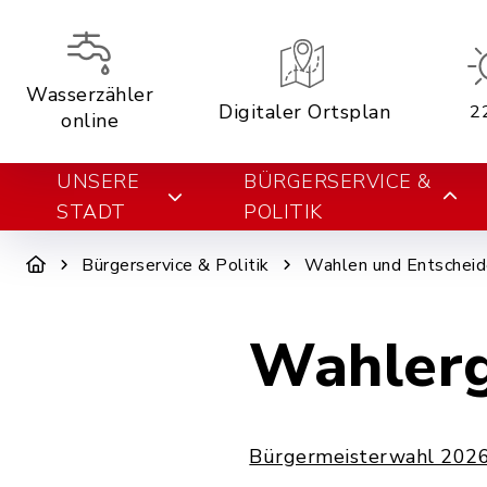
Wasserzähler
Digitaler Ortsplan
2
online
UNSERE
BÜRGERSERVICE &
STADT
POLITIK
Bürgerservice & Politik
Wahlen und Entschei
Wahlerg
Bürgermeisterwahl 202