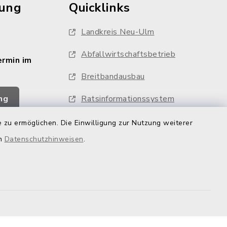
rung
Quicklinks
Landkreis Neu-Ulm
Abfallwirtschaftsbetrieb
ermin im
Breitbandausbau
ng
Ratsinformationssystem
Feuerwehren
 zu ermöglichen. Die Einwilligung zur Nutzung weiterer
en
Datenschutzhinweisen
.
Whistleblower