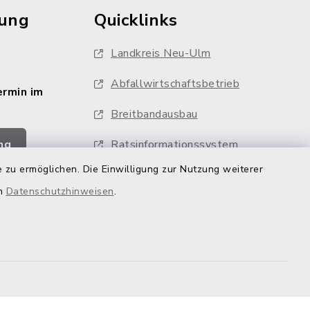
rung
Quicklinks
Landkreis Neu-Ulm
Abfallwirtschaftsbetrieb
ermin im
Breitbandausbau
ng
Ratsinformationssystem
 zu ermöglichen. Die Einwilligung zur Nutzung weiterer
Feuerwehren
en
Datenschutzhinweisen
.
Whistleblower