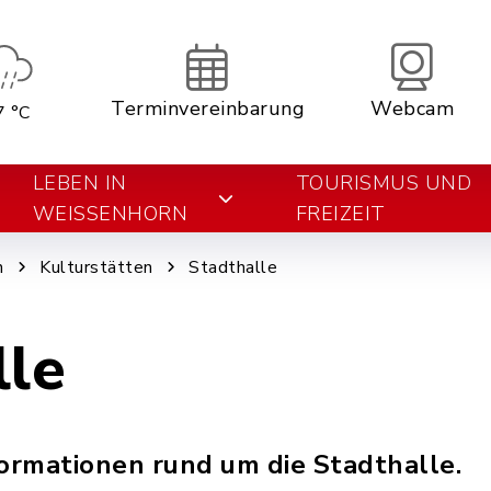
Terminvereinbarung
Webcam
7 °C
LEBEN IN
TOURISMUS UND
WEISSENHORN
FREIZEIT
n
Kulturstätten
Stadthalle
lle
formationen rund um die Stadthalle.