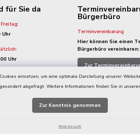
d für Sie da
Terminvereinba
Bürgerbüro
Freitag:
Terminvereinbarung
 Uhr
Hier können Sie einen T
tzlich:
Bürgerbüro vereinbaren:
.00 Uhr
Zur Terminvereinbaru
zusätzlich:
Cookies einsetzen, um eine optimale Darstellung unserer Website
.30 Uhr
 gesondert abgefragt. Weitere Informationen finden Sie in unser
h Vereinbarung
Zur Kenntnis genommen
Impressum