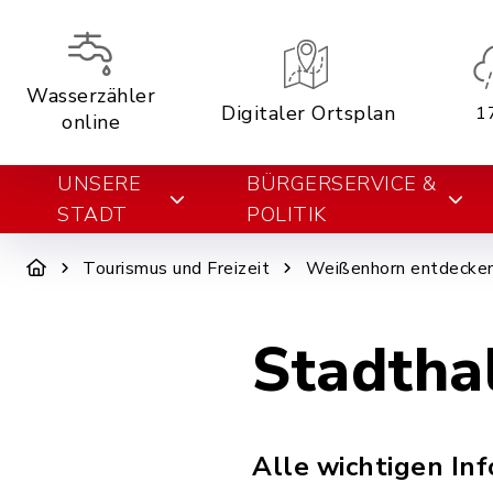
Wasserzähler
Digitaler Ortsplan
1
online
UNSERE
BÜRGERSERVICE &
STADT
POLITIK
Tourismus und Freizeit
Weißenhorn entdecke
Stadtha
Alle wichtigen In