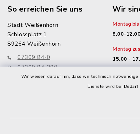
So erreichen Sie uns
Wir sin
Montag bis 
Stadt Weißenhorn
Schlossplatz 1
8.00-12.00
89264 Weißenhorn
Montag zusä
07309 84-0
15.00 - 17
07309 84-290
Donnerstag 
info@weissenhorn.de
Wir weisen darauf hin, dass wir technisch notwendige 
14.00 - 17
Dienste wird bei Bedarf
sowie nac
facebook
instagram
WhatsApp