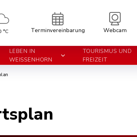
Terminvereinbarung
Webcam
0 °C
LEBEN IN
TOURISMUS UND
WEISSENHORN
FREIZEIT
plan
rtsplan