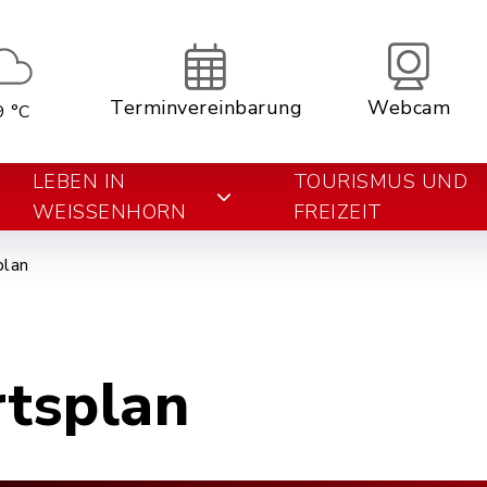
Terminvereinbarung
Webcam
9 °C
LEBEN IN
TOURISMUS UND
WEISSENHORN
FREIZEIT
plan
rtsplan