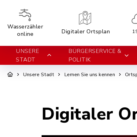
Wasserzähler
Digitaler Ortsplan
1
online
UNSERE
BÜRGERSERVICE &
STADT
POLITIK
Unsere Stadt
Lernen Sie uns kennen
Orts
Digitaler O