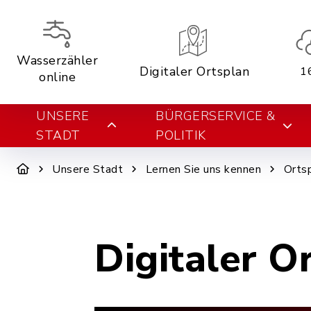
Wasserzähler
Digitaler Ortsplan
1
online
UNSERE
BÜRGERSERVICE &
STADT
POLITIK
Unsere Stadt
Lernen Sie uns kennen
Orts
Digitaler O