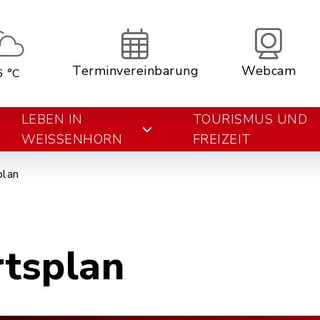
Terminvereinbarung
Webcam
6 °C
LEBEN IN
TOURISMUS UND
WEISSENHORN
FREIZEIT
plan
rtsplan