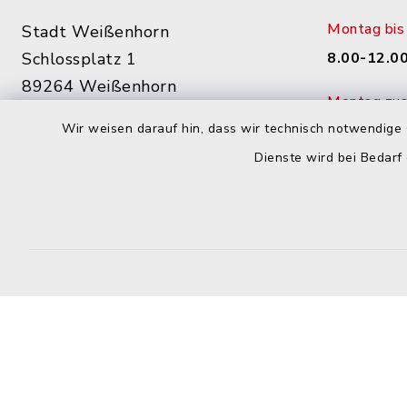
Montag bis 
Stadt Weißenhorn
Schlossplatz 1
8.00-12.00
89264 Weißenhorn
Montag zusä
07309 84-0
Wir weisen darauf hin, dass wir technisch notwendige 
15.00 - 17
07309 84-290
Dienste wird bei Bedarf
Donnerstag 
info@weissenhorn.de
14.00 - 17
sowie nac
facebook
instagram
WhatsApp
Start
Kontakt
Barrierefreiheit
Datens