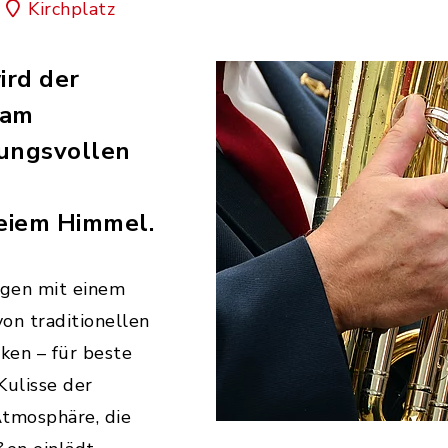
Kirchplatz
rd der
 am
ungsvollen
eiem Himmel.
rgen mit einem
on traditionellen
ken – für beste
Kulisse der
Atmosphäre, die