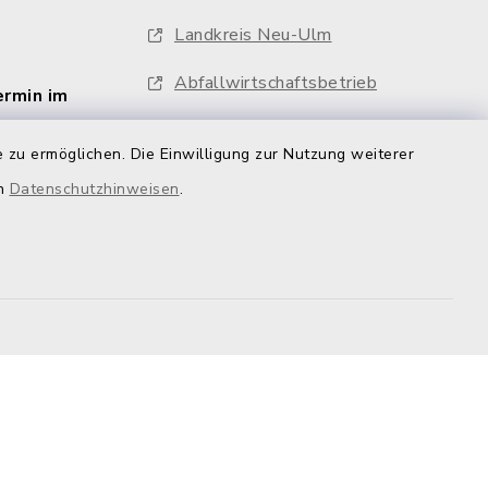
Landkreis Neu-Ulm
Abfallwirtschaftsbetrieb
ermin im
Breitbandausbau
 zu ermöglichen. Die Einwilligung zur Nutzung weiterer
ng
Ratsinformationssystem
en
Datenschutzhinweisen
.
Feuerwehren
Whistleblower
emap
Cookie-Einstellungen