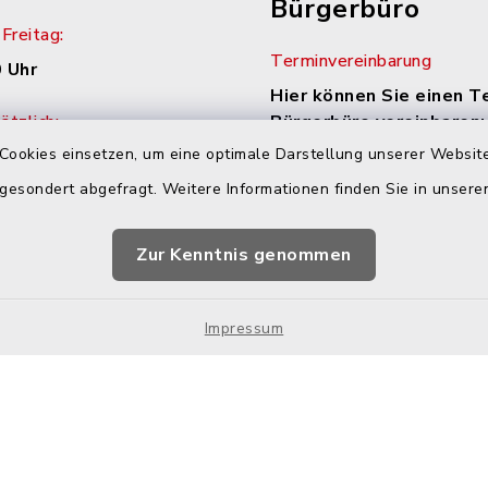
Bürgerbüro
Freitag:
Terminvereinbarung
 Uhr
Hier können Sie einen T
tzlich:
Bürgerbüro vereinbaren:
Cookies einsetzen, um eine optimale Darstellung unserer Website
.00 Uhr
Zur Terminvereinbaru
 gesondert abgefragt. Weitere Informationen finden Sie in unser
zusätzlich:
.30 Uhr
Zur Kenntnis genommen
h Vereinbarung
Impressum
chutz
Impressum
Hotspot-Nutzung
Sit